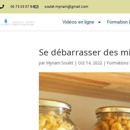
06 73 03 07 84
soulet.myriam@gmail.com
Vidéos en ligne
Formation P
Se débarrasser des mi
par
Myriam Soulet
|
Oct 14, 2022
|
Formations h