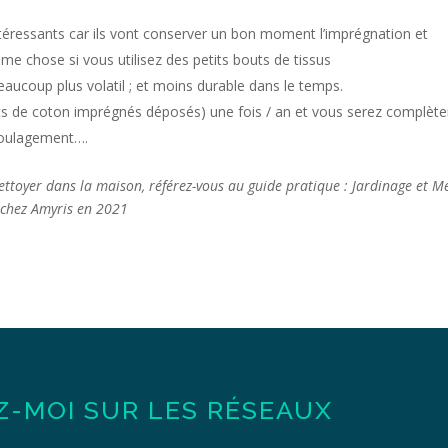
ntéressants car ils vont conserver un bon moment l’imprégnation et
Même chose si vous utilisez des petits bouts de tissus
beaucoup plus volatil ; et moins durable dans le temps.
uts de coton imprégnés déposés) une fois / an et vous serez complèt
soulagement….
nettoyer dans la maison, référez-vous au guide pratique : Jardinage et 
é chez Amyris en 2021
Z-MOI SUR LES RÉSEAUX