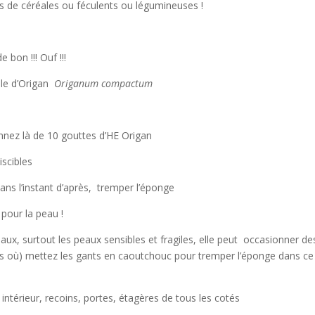
ets de céréales ou féculents ou légumineuses !
e bon !!! Ouf !!!
elle d’Origan
Origanum compactum
nnez là de 10 gouttes d’HE Origan
iscibles
ns l’instant d’après, tremper l’éponge
 pour la peau !
ux, surtout les peaux sensibles et fragiles, elle peut occasionner de
cas où) mettez les gants en caoutchouc pour tremper l’éponge dans ce 
ntérieur, recoins, portes, étagères de tous les cotés