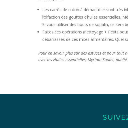
Les carrés de coton à démaquiller sont très i
l’olfaction des gouttes d’huiles essentielles. 
Si vous utiliser des bouts de sopalin, ce sera 
Faites ces opérations (nettoyage + Petits bo
débarrassés de ces mites alimentaires. Quel 
Pour en savoir plus sur des astuces et pour tout 
avec les Huiles essentielles, Myriam Soulet, publi
SUIVE