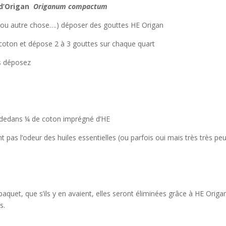
e d’Origan
Origanum compactum
(ou autre chose….) déposer des gouttes HE Origan
oton et dépose 2 à 3 gouttes sur chaque quart
s déposez
z dedans ¼ de coton imprégné d’HE
nt pas l’odeur des huiles essentielles (ou parfois oui mais très très pe
quet, que s’ils y en avaient, elles seront éliminées grâce à HE Origa
s.