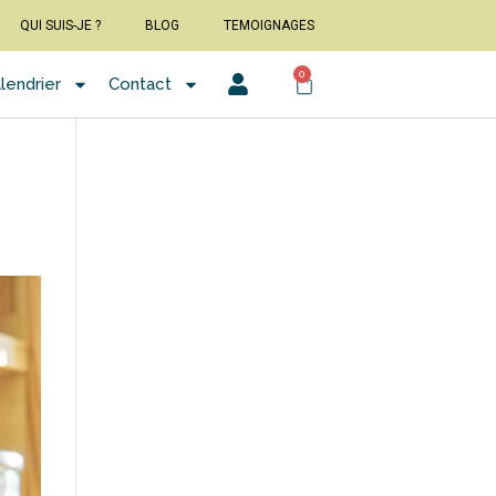
QUI SUIS-JE ?
BLOG
TEMOIGNAGES
0
alendrier
Contact