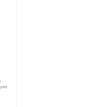
s
petit