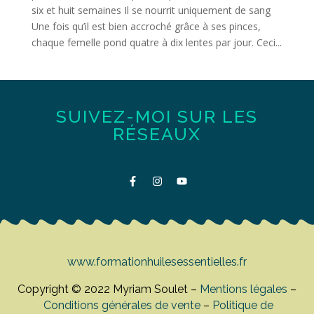
six et huit semaines Il se nourrit uniquement de sang
Une fois qu’il est bien accroché grâce à ses pinces,
chaque femelle pond quatre à dix lentes par jour. Ceci...
SUIVEZ-MOI SUR LES
RÉSEAUX
www.formationhuilesessentielles.fr
Copyright © 2022 Myriam Soulet –
Mentions légales
–
Conditions générales de vente
–
Politique de