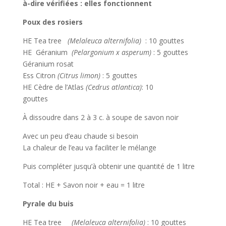
à-dire vérifiées : elles fonctionnent
Poux des rosiers
HE Tea tree
(Melaleuca alternifolia)
: 10 gouttes
HE Géranium
(
Pelargonium x asperum)
: 5 gouttes
Géranium rosat
Ess Citron
(Citrus limon)
:
5 gouttes
HE Cèdre de l’Atlas
(Cedrus atlantica)
: 10
gouttes
À dissoudre dans 2 à 3 c. à soupe de savon noir
Avec un peu d’eau chaude si besoin
La chaleur de l’eau va faciliter le mélange
Puis compléter jusqu’à obtenir une quantité de 1 litre
Total : HE + Savon noir + eau = 1 litre
Pyrale du buis
HE Tea tree
(Melaleuca alternifolia)
: 10 gouttes