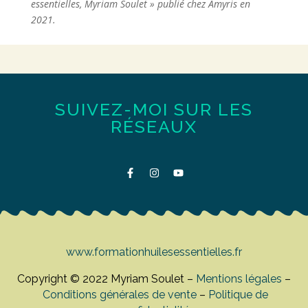
essentielles, Myriam Soulet » publié chez Amyris en
2021.
SUIVEZ-MOI SUR LES
RÉSEAUX
www.formationhuilesessentielles.fr
Copyright © 2022 Myriam Soulet –
Mentions légales
–
Conditions générales de vente
–
Politique de